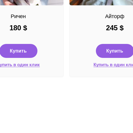
Ричен
Айторф
180
$
245
$
Купить
Купить
упить в один клик
Купить в один кл