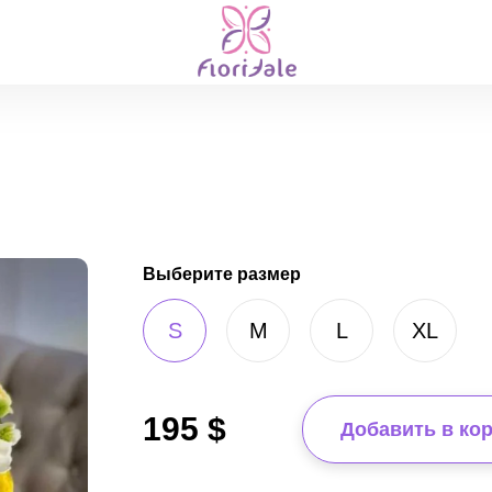
Выберите размер
S
M
L
XL
195
$
Добавить в ко