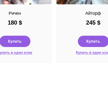
Ричен
Айторф
180
$
245
$
Купить
Купить
упить в один клик
Купить в один кл